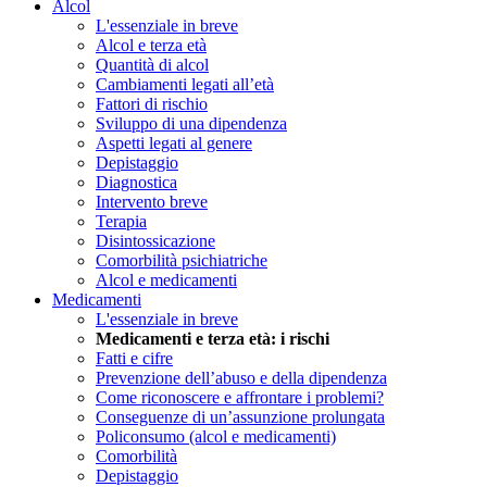
Alcol
L'essenziale in breve
Alcol e terza età
Quantità di alcol
Cambiamenti legati all’età
Fattori di rischio
Sviluppo di una dipendenza
Aspetti legati al genere
Depistaggio
Diagnostica
Intervento breve
Terapia
Disintossicazione
Comorbilità psichiatriche
Alcol e medicamenti
Medicamenti
L'essenziale in breve
Medicamenti e terza età: i rischi
Fatti e cifre
Prevenzione dell’abuso e della dipendenza
Come riconoscere e affrontare i problemi?
Conseguenze di un’assunzione prolungata
Policonsumo (alcol e medicamenti)
Comorbilità
Depistaggio