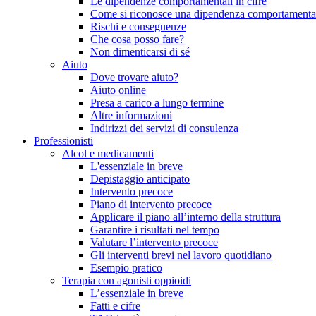
Le dipendenze comportamentali in cifre
Come si riconosce una dipendenza comportamenta
Rischi e conseguenze
Che cosa posso fare?
Non dimenticarsi di sé
Aiuto
Dove trovare aiuto?
Aiuto online
Presa a carico a lungo termine
Altre informazioni
Indirizzi dei servizi di consulenza
Professionisti
Alcol e medicamenti
L'essenziale in breve
Depistaggio anticipato
Intervento precoce
Piano di intervento precoce
Applicare il piano all’interno della struttura
Garantire i risultati nel tempo
Valutare l’intervento precoce
Gli interventi brevi nel lavoro quotidiano
Esempio pratico
Terapia con agonisti oppioidi
L’essenziale in breve
Fatti e cifre