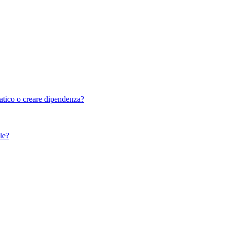
tico o creare dipendenza?
le?