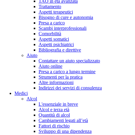
TAO in età avanzata
Trattamento
Aspetti terapeutici
Bisogno di cure e autonomia
Presa a carico
Scambi interprofessionali
Comorbilità
Aspetti somatici
Aspetti psichiatrici
Bibliografia e direttive
Aiuto
Contattare un aiuto specializzato
Aiuto online
Presa a carico a lungo termine
Strumenti per la pratica
Altre informazioni
Indirizzi dei servizi di consulenza
Medici
Alcol
L'essenziale in breve
Alcol e terza età
Quantità di alcol
Cambiamenti legati all’età
Fattori di rischio
Sviluppo di una dipendenza