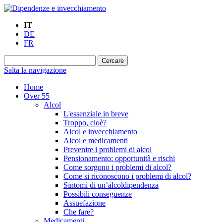
IT
DE
FR
Salta la navigazione
Home
Over 55
Alcol
L'essenziale in breve
Troppo, cioè?
Alcol e invecchiamento
Alcol e medicamenti
Prevenire i problemi di alcol
Pensionamento: opportunità e rischi
Come sorgono i problemi di alcol?
Come si riconoscono i problemi di alcol?
Sintomi di un’alcoldipendenza
Possibili conseguenze
Assuefazione
Che fare?
Medicamenti