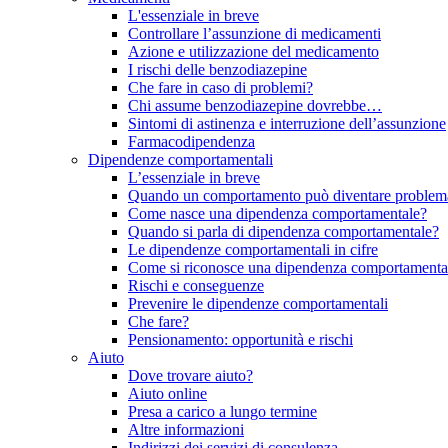
L'essenziale in breve
Controllare l’assunzione di medicamenti
Azione e utilizzazione del medicamento
I rischi delle benzodiazepine
Che fare in caso di problemi?
Chi assume benzodiazepine dovrebbe…
Sintomi di astinenza e interruzione dell’assunzione
Farmacodipendenza
Dipendenze comportamentali
L’essenziale in breve
Quando un comportamento può diventare problema
Come nasce una dipendenza comportamentale?
Quando si parla di dipendenza comportamentale?
Le dipendenze comportamentali in cifre
Come si riconosce una dipendenza comportamenta
Rischi e conseguenze
Prevenire le dipendenze comportamentali
Che fare?
Pensionamento: opportunità e rischi
Aiuto
Dove trovare aiuto?
Aiuto online
Presa a carico a lungo termine
Altre informazioni
Indirizzi dei servizi di consulenza