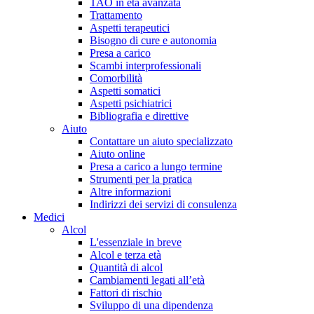
TAO in età avanzata
Trattamento
Aspetti terapeutici
Bisogno di cure e autonomia
Presa a carico
Scambi interprofessionali
Comorbilità
Aspetti somatici
Aspetti psichiatrici
Bibliografia e direttive
Aiuto
Contattare un aiuto specializzato
Aiuto online
Presa a carico a lungo termine
Strumenti per la pratica
Altre informazioni
Indirizzi dei servizi di consulenza
Medici
Alcol
L'essenziale in breve
Alcol e terza età
Quantità di alcol
Cambiamenti legati all’età
Fattori di rischio
Sviluppo di una dipendenza