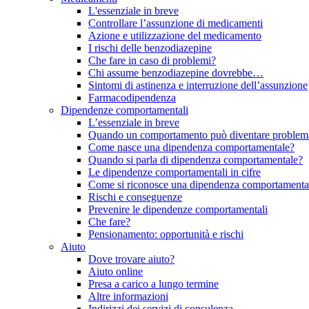
L'essenziale in breve
Controllare l’assunzione di medicamenti
Azione e utilizzazione del medicamento
I rischi delle benzodiazepine
Che fare in caso di problemi?
Chi assume benzodiazepine dovrebbe…
Sintomi di astinenza e interruzione dell’assunzione
Farmacodipendenza
Dipendenze comportamentali
L’essenziale in breve
Quando un comportamento può diventare problema
Come nasce una dipendenza comportamentale?
Quando si parla di dipendenza comportamentale?
Le dipendenze comportamentali in cifre
Come si riconosce una dipendenza comportamenta
Rischi e conseguenze
Prevenire le dipendenze comportamentali
Che fare?
Pensionamento: opportunità e rischi
Aiuto
Dove trovare aiuto?
Aiuto online
Presa a carico a lungo termine
Altre informazioni
Indirizzi dei servizi di consulenza