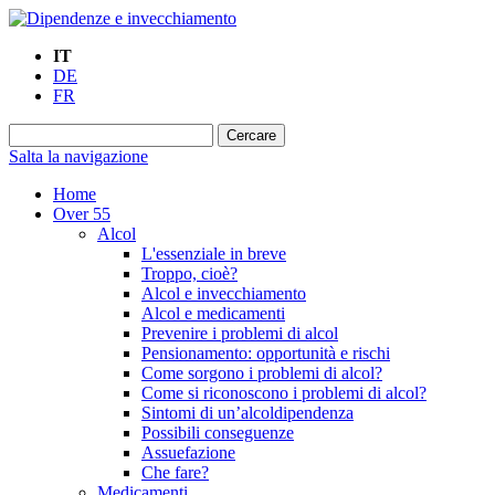
IT
DE
FR
Salta la navigazione
Home
Over 55
Alcol
L'essenziale in breve
Troppo, cioè?
Alcol e invecchiamento
Alcol e medicamenti
Prevenire i problemi di alcol
Pensionamento: opportunità e rischi
Come sorgono i problemi di alcol?
Come si riconoscono i problemi di alcol?
Sintomi di un’alcoldipendenza
Possibili conseguenze
Assuefazione
Che fare?
Medicamenti