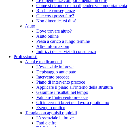
Le dipendenze comportamentali in cifre
Come si riconosce una dipendenza comportamenta
Rischi e conseguenze
Che cosa posso fare?
Non dimenticarsi di sé
Aiuto
Dove trovare aiuto?
Aiuto online
Presa a carico a lungo termine
Altre informazioni
Indirizzi dei servizi di consulenza
Professionisti
Alcol e medicamenti
L'essenziale in breve
Depistaggio anticipato
Intervento precoce
Piano di intervento precoce
Applicare il piano all’interno della struttura
Garantire i risultati nel tempo
Valutare l’intervento precoce
Gli interventi brevi nel lavoro quotidiano
Esempio pratico
Terapia con agonisti oppioidi
L’essenziale in breve
Fatti e cifre