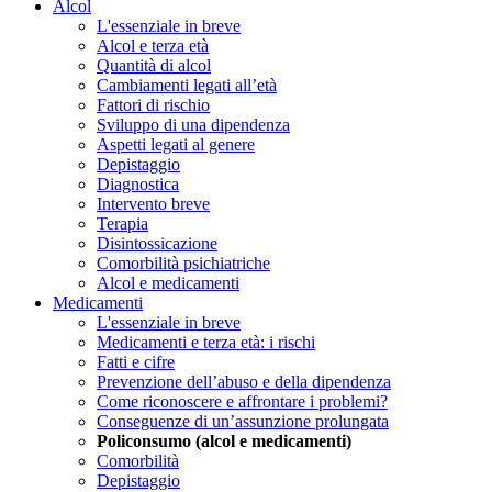
Alcol
L'essenziale in breve
Alcol e terza età
Quantità di alcol
Cambiamenti legati all’età
Fattori di rischio
Sviluppo di una dipendenza
Aspetti legati al genere
Depistaggio
Diagnostica
Intervento breve
Terapia
Disintossicazione
Comorbilità psichiatriche
Alcol e medicamenti
Medicamenti
L'essenziale in breve
Medicamenti e terza età: i rischi
Fatti e cifre
Prevenzione dell’abuso e della dipendenza
Come riconoscere e affrontare i problemi?
Conseguenze di un’assunzione prolungata
Policonsumo (alcol e medicamenti)
Comorbilità
Depistaggio