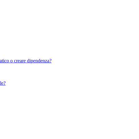
tico o creare dipendenza?
le?