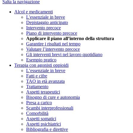
Salta la navigazione
Alcol e medicamenti
L'essenziale in breve
Depistaggio anticipato
Intervento precoce
Piano di intervento precoce
Applicare il piano all’interno della struttura
Garantire i risultati nel tempo
Valutare l’intervento precoce
Gli interventi brevi nel lavoro quotidiano
Esempio pratico
Terapia con agonisti oppioidi
L’essenziale in breve
Fatti e cifre
TAO in età avanzata
Trattamento
Aspetti terapeutici
Bisogno di cure e autonomia
Presa a carico
Scambi interprofessionali
Comorbilità
Aspetti somatici
Aspetti psichiatrici
Bibliografia e direttive