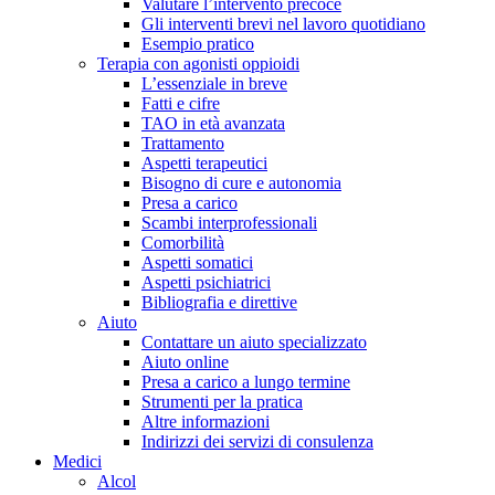
Valutare l’intervento precoce
Gli interventi brevi nel lavoro quotidiano
Esempio pratico
Terapia con agonisti oppioidi
L’essenziale in breve
Fatti e cifre
TAO in età avanzata
Trattamento
Aspetti terapeutici
Bisogno di cure e autonomia
Presa a carico
Scambi interprofessionali
Comorbilità
Aspetti somatici
Aspetti psichiatrici
Bibliografia e direttive
Aiuto
Contattare un aiuto specializzato
Aiuto online
Presa a carico a lungo termine
Strumenti per la pratica
Altre informazioni
Indirizzi dei servizi di consulenza
Medici
Alcol