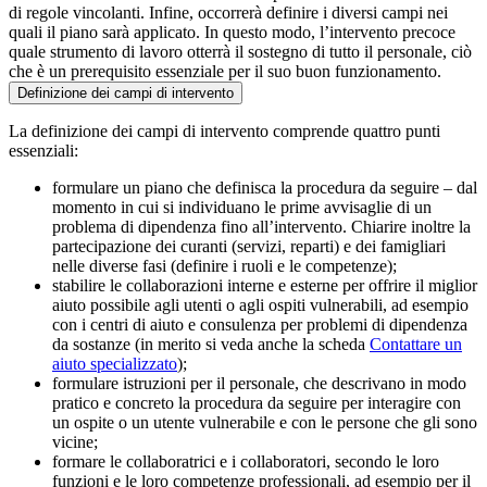
di regole vincolanti. Infine, occorrerà definire i diversi campi nei
quali il piano sarà applicato. In questo modo, l’intervento precoce
quale strumento di lavoro otterrà il sostegno di tutto il personale, ciò
che è un prerequisito essenziale per il suo buon funzionamento.
Definizione dei campi di intervento
La definizione dei campi di intervento comprende quattro punti
essenziali:
formulare un piano che definisca la procedura da seguire – dal
momento in cui si individuano le prime avvisaglie di un
problema di dipendenza fino all’intervento. Chiarire inoltre la
partecipazione dei curanti (servizi, reparti) e dei famigliari
nelle diverse fasi (definire i ruoli e le competenze);
stabilire le collaborazioni interne e esterne per offrire il miglior
aiuto possibile agli utenti o agli ospiti vulnerabili, ad esempio
con i centri di aiuto e consulenza per problemi di dipendenza
da sostanze (in merito si veda anche la scheda
Contattare un
aiuto specializzato
);
formulare istruzioni per il personale, che descrivano in modo
pratico e concreto la procedura da seguire per interagire con
un ospite o un utente vulnerabile e con le persone che gli sono
vicine;
formare le collaboratrici e i collaboratori, secondo le loro
funzioni e le loro competenze professionali, ad esempio per il