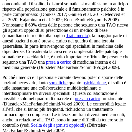
concomitanti. Di solito, i disturbi somatici si manifestano in anticipo
rispetto alla popolazione generale e il funzionamento psichico è in
parte compromesso (Doukas 2017; Gaulen et al. 2017; Medved et
al. 2020; Rajaratnam et al. 2009; Rosen/Smith/Reynolds 2008).
Nonostante il 60% circa delle persone che seguono una TAO riceva
gli agonisti oppioidi su prescrizione di un medico di base
(rimandiamo in merito alla pagina
Trattamento
), la maggior parte di
questi pazienti non è presa a carico nel quadro di una terapia
generalista. In parte intervengono qui specialisti in medicina delle
dipendenze. Considerata la crescente complessità delle patologie
somatiche e psichiatriche, è molto importante offrire alle persone che
seguono una TAO una
presa a carico
di medicina interna e di
medicina generale (Dürsteler-MacFarland/Schmid/Vogel 2009).
Poiché i medici e il personale curante devono poter disporre delle
nozioni necessarie, tanto
somatiche
quanto
psichiatriche
, di solito è
utile instaurare una collaborazione multidisciplinare e
interdisciplinare tra diversi specialisti. Questa collaborazione è
possibile solo nel quadro di una rete di
presa a carico
funzionante
(Dürsteler-MacFarland/Schmid/Vogel 2009). Le comorbilità legate
all’età, che si fanno più frequenti, richiedono un trattamento
farmacologico complesso. Le interazioni tra i diversi medicamenti,
anche in relazione alla TAO, sono in parte difficili da tenere sotto
controllo (vedi
Scelta degli agonisti oppioidi
) (Dürsteler-
MacFarland/Schmid/Vogel 2009).