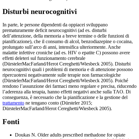
Disturbi neurocognitivi
In parte, le persone dipendenti da oppiacei sviluppano
prematuramente deficit neurocognitivi (ad es. disturbi
dell’attenzione, della memoria a breve termine o delle funzioni di
pianificazione), che il consumo di alcol, benzodiazepine o cocaina,
prolungato sull’arco di anni, intensifica ulteriormente. Anche
malattie infettive croniche (ad es. HIV o epatite C) possono avere
effetti deleteri sul funzionamento cerebrale
(DürstelerMacFarland/Herot Cereghetti/Wiesbeck 2005). Disturbi
neurocognitivi quali i problemi di memoria e di attenzione possono
ripercuotersi negativamente sulle terapie non farmacologiche
(DürstelerMacFarland/Herot Cereghetti/Wiesbeck 2005). Poiché
rendono l’assunzione dei farmaci meno regolare e precisa, riducendo
l’aderenza alla terapia, hanno effetti negativi anche sulla TAO. Di
conseguenza, è necessario che la pianificazione e la gestione del
trattamento
ne tengano conto (Dürsteler 2015;
DürstelerMacFarland/Herot Cereghetti/Wiesbeck 2005).
Fonti
Doukas N. Older adults prescribed methadone for opiate