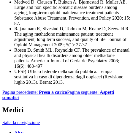
Medved D, Clausen T, Bukten A, Bjørnestad R, Muller AE.
Large and non-specific somatic disease burdens among
ageing, long-term opioid maintenance treatment patients.
Substance Abuse Treatment, Prevention, and Policy 2020; 15:
87.
Rajaratnam R, Sivesind D, Todman M, Roane D, Seewald R.
The aging methadone maintenance patient: treatment
adjustment, long-term success, and quality of life. Journal of
Opioid Management 2009; 5(1): 27-37.
Rosen D, Smith ML, Reynolds CF. The prevalence of mental
and physical health disorders among older methadone
patients. American Journal of Geriatric Psychiatry 2008;
16(6): 488-497.
UFSP, Ufficio federale della sanità pubblica. Terapia
sostitutiva in caso di dipendenza dagli oppiacei (Revisione
luglio 2013). Berna; 2013.
Pagina precedente:
Presa a carico
Pagina seguente:
Aspetti
somatici
Medici
Salta la navigazione
Alcol