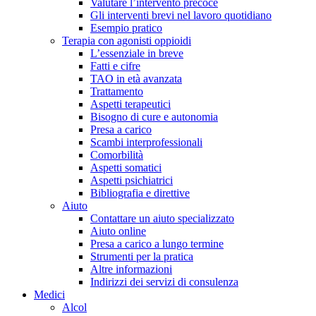
Valutare l’intervento precoce
Gli interventi brevi nel lavoro quotidiano
Esempio pratico
Terapia con agonisti oppioidi
L’essenziale in breve
Fatti e cifre
TAO in età avanzata
Trattamento
Aspetti terapeutici
Bisogno di cure e autonomia
Presa a carico
Scambi interprofessionali
Comorbilità
Aspetti somatici
Aspetti psichiatrici
Bibliografia e direttive
Aiuto
Contattare un aiuto specializzato
Aiuto online
Presa a carico a lungo termine
Strumenti per la pratica
Altre informazioni
Indirizzi dei servizi di consulenza
Medici
Alcol